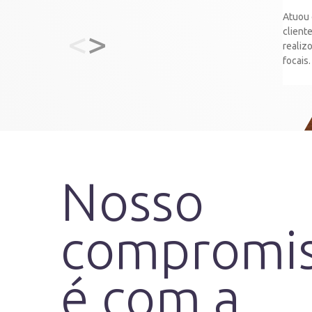
Atuou 
<
>
client
realiz
focais.
Nosso
compromi
é com a