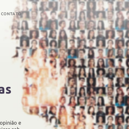
CONTATO
as
opinião e