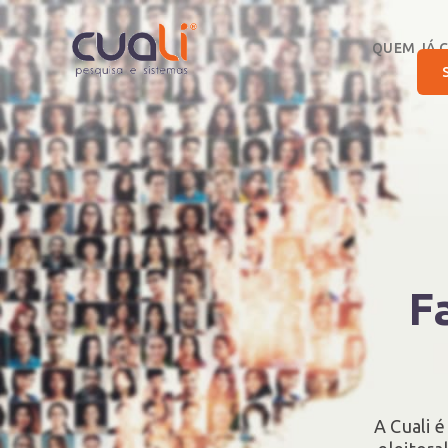
QUEM JÁ 
F
A Cuali 