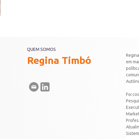
QUEM SOMOS
Regina
Regina Timbó
em mar
políti
comuni
Autôno
Foi co
Pesqui
Execut
Market
Profess
Atualm
Sistem